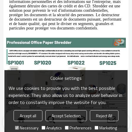
informations personnelles et des informations sur l'entreprise, mais
également détruire des cartes de crédit et des CD. Shredder est une
solution pour prévenir le vol d'informations confidentielles,
protéger les documents et la sécurité des personnes. Le destructeur
de documents est un destructeur de documents puissant, performant
et de haute qualité, qui peut le diviser en segments, granules et
particules pour protéger vos documents confidentiels.
Cookie settings
We use cookies to provide you with the best possible
experience. They also allow us to analyze user behavior in
order to constantly improve the website for you.
Accept all
Accept Selection
Reject All
Accueil
chercher
catégorie
Envoyer une demand
Necessary
Analytics
Preferences
Marketing