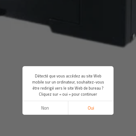
Détecté que vous accédez au site Web
mobile sur un ordinateur, souhaitez-vous
être redirigé vers le site Web de bureau ?
Cliquez sur « oui » pour continuer
Non
Oui