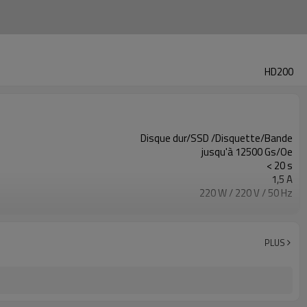
HD200
Disque dur/SSD /Disquette/Bande
jusqu'à 12500 Gs/Oe
< 20 s
1,5 A
220 W / 220 V / 50 Hz
23KG
L310xP460xH227 mm
PLUS