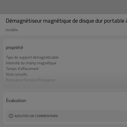
Démagnétiseur magnétique de disque dur portable à 
modèle
propriété
Type de support démagnétisable
Intensité du champ magnétique
Temps d'effacement
Note actuelle
Puissance/Tension/Fréquence
Poids de la machine
Taille de l'appareil
Évaluation
AJOUTER UN COMMENTAIRE