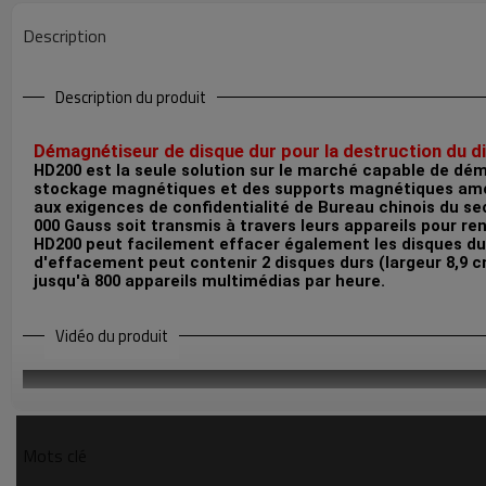
Description
Description du produit
Démagnétiseur de disque dur pour la destruction du d
HD200 est la seule solution sur le marché capable de dé
stockage magnétiques et des supports magnétiques amovi
aux exigences de confidentialité de Bureau chinois du 
000 Gauss soit transmis à travers leurs appareils pour 
HD200 peut facilement effacer également les disques du
d'effacement peut contenir 2 disques durs (largeur 8,9 cm
jusqu'à 800 appareils multimédias par heure.
Vidéo du produit
Mots clé