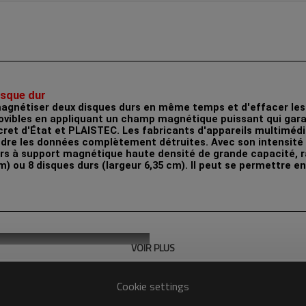
isque dur
magnétiser deux disques durs en même temps et d'effacer les
bles en appliquant un champ magnétique puissant qui garant
secret d'État et PLAISTEC. Les fabricants d'appareils multi
rendre les données complètement détruites. Avec son intensité
rs à support magnétique haute densité de grande capacité, r
) ou 8 disques durs (largeur 6,35 cm). Il peut se permettre en
VOIR PLUS
Cookie settings