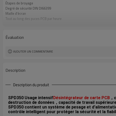
Étapes de broyage
Degré de sécurité DIN DI66399
Maille d'écran
Tout au long des puces PCB par heure
Application
Caractéristique
Capacité de la poubelle
Évaluation
Taille de l'appareil
Du pouvoir
AJOUTER UN COMMENTAIRE
Description
Description du produit
SPD350 Usage intensif
Désintégrateur de carte PCB
，co
destruction de données，capacité de travail supérieure à
SPD350 contient un système de pesage et d'alimentati
contrôle intelligent pour protéger la sécurité et la fia