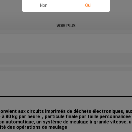
Non
Oui
VOIR PLUS
nvient aux circuits imprimés de déchets électroniques, au
 80 kg par heure，particule finale par taille personnalisée p
on automatique, un système de meulage à grande vitesse, 
bilité des opérations de meulage