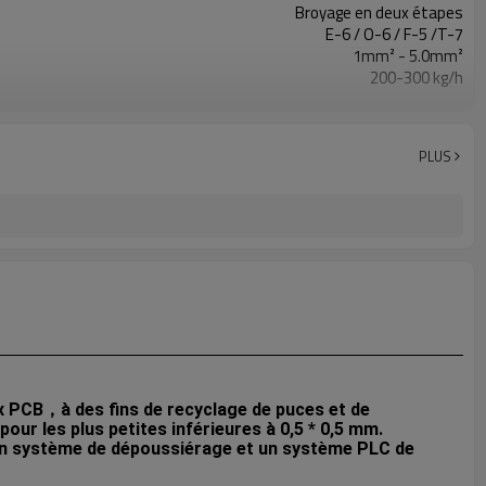
Broyage en deux étapes
E-6 / O-6 / F-5 /T-7
1mm² - 5.0mm²
200-300 kg/h
E Déchets
avec système d'aspiration d'air
600L
PLUS
7090(L) X4647(L) X 3888(H) mm
42.6kw / 380V / 50Hz
x PCB，à des fins de recyclage de puces et de 
our les plus petites inférieures à 0,5 * 0,5 mm.
un système de dépoussiérage et un système PLC de 