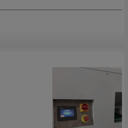
les, nos ateliers de production et nos lignes de production modernes, de
 la qualité des produits et le délai de livraison pour l'expédition.