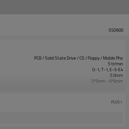
SSD600
PCB / Solid State Drive / CD / Floppy / Mobile Pho
5 tr/min
O-1, T-1, E-3-E4
5.0mm
5*5mm - 6*6mm
360 pièces/h
3KW / 380V ou 230V / 50HZ
Largeur d'insertion 120mm(L)*30mm(W)
PLUS
896(L)*680(W)*1200(H)mm
660 kg