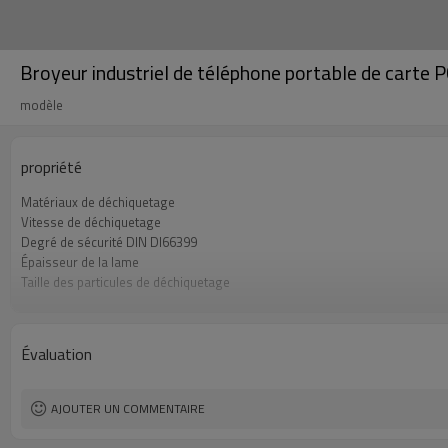
Broyeur industriel de téléphone portable de carte 
modèle
propriété
Matériaux de déchiquetage
Vitesse de déchiquetage
Degré de sécurité DIN DI66399
Épaisseur de la lame
Taille des particules de déchiquetage
Tout au long du disque dur par heure
Puissance/Tension/Fréquence
Largeur d'insertion
Évaluation
Taille de l'appareil
Poids de la machine
AJOUTER UN COMMENTAIRE