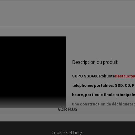
Description du produit
SUPU SSD600 Robuste
Destructeu
téléphones portables, SSD, CD, PC
heure, particule finale principal
une construction de déchiquetage
VOIR PLUS
Lame de déchiquetage micro-coupé
un fonctionnement à haute effica
Cookie settings
contacter