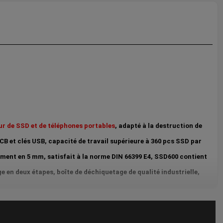
r de SSD et de téléphones portables
, adapté à la destruction de 
B et clés USB, capacité de travail supérieure à 360 pcs SSD par 
ement en 5 mm, satisfait à la norme DIN 66399 E4, SSD600 contient 
 en deux étapes, boîte de déchiquetage de qualité industrielle, 
e durable et système PLC de contrôle intelligent pour traiter 
cité et sécurité, toute demande est la bienvenue pour nous 