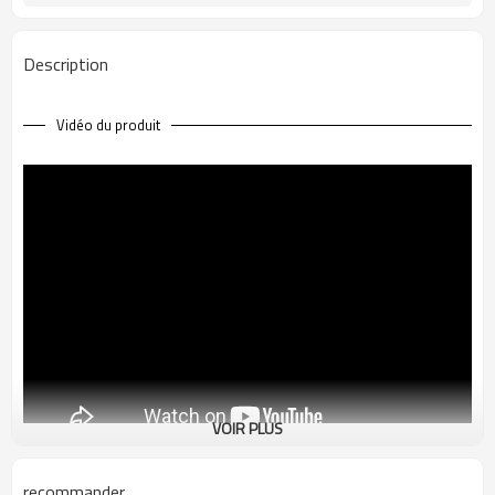
Description
Vidéo du produit
VOIR PLUS
Description du produit
recommander