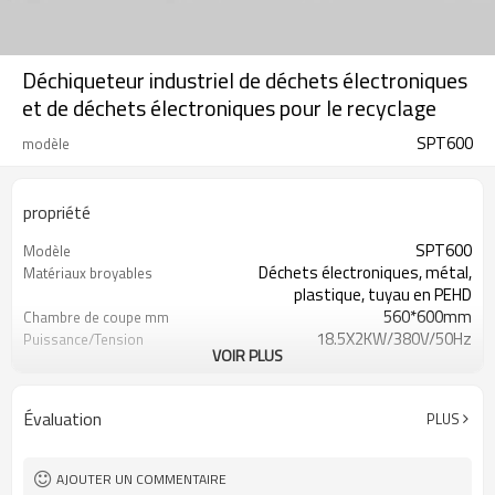
Déchiqueteur industriel de déchets électroniques
et de déchets électroniques pour le recyclage
SPT600
modèle
propriété
SPT600
Modèle
Déchets électroniques, métal,
Matériaux broyables
plastique, tuyau en PEHD
560*600mm
Chambre de coupe mm
18.5X2KW/380V/50Hz
Puissance/Tension
VOIR PLUS
1914*1600*2270mm
Taille de l'appareil
2700 KG
Poids de la machine
Évaluation
PLUS
AJOUTER UN COMMENTAIRE