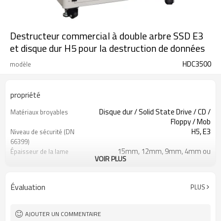
Destructeur commercial à double arbre SSD E3
et disque dur H5 pour la destruction de données
HDC3500
modèle
propriété
Disque dur / Solid State Drive / CD /
Matériaux broyables
Floppy / Mob
H5, E3
Niveau de sécurité (DN
66399)
15mm, 12mm, 9mm, 4mm ou
Épaisseur de la lame
VOIR PLUS
personnalisé
>120pcs/h
Tout au long du disque dur
par heure
Évaluation
PLUS
Disque dur : moins de 15*15 mm SSD
Particules de déchiquetage
: 4 mm * aléatoire
230mm(L)*115mm(W)*70mm(H)
Convoyeur d'alimentation
AJOUTER UN COMMENTAIRE
HDD